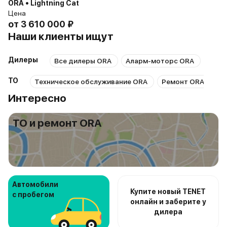
ORA • Lightning Cat
Цена
от
3 610 000 ₽
Наши клиенты ищут
Дилеры
Все дилеры ORA
Аларм-моторс ORA
ТО
Техническое обслуживание ORA
Ремонт ORA
Ре
Интересно
ТО и ремонт ORA
Автомобили
Купите новый TENET
с пробегом
онлайн и заберите у
дилера