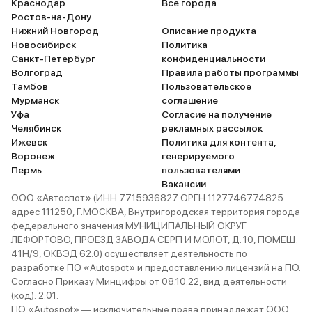
Краснодар
Все города
Ростов-на-Дону
Нижний Новгород
Описание продукта
Новосибирск
Политика
Санкт-Петербург
конфиденциальности
Волгоград
Правила работы программы
Тамбов
Пользовательское
Мурманск
соглашение
Уфа
Согласие на получение
Челябинск
рекламных рассылок
Ижевск
Политика для контента,
Воронеж
генерируемого
Пермь
пользователями
Вакансии
ООО «Автоспот» (ИНН 7715936827 ОРГН 1127746774825
адрес 111250, Г.МОСКВА, Внутригородская территория города
федерального значения МУНИЦИПАЛЬНЫЙ ОКРУГ
ЛЕФОРТОВО, ПРОЕЗД ЗАВОДА СЕРП И МОЛОТ, Д. 10, ПОМЕЩ.
41Н/9, ОКВЭД 62.0) осуществляет деятельность по
разработке ПО «Autospot» и предоставлению лицензий на ПО.
Согласно Приказу Минцифры от 08.10.22, вид деятельности
(код): 2.01.
ПО «Autospot» — исключительные права принадлежат ООО